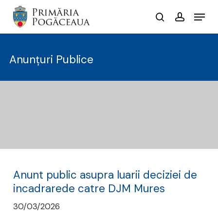
Skip
Menu
to
search
account
main
content
Anunțuri Publice
Anunt public asupra luarii deciziei de
incadrarede catre DJM Mures
30/03/2026