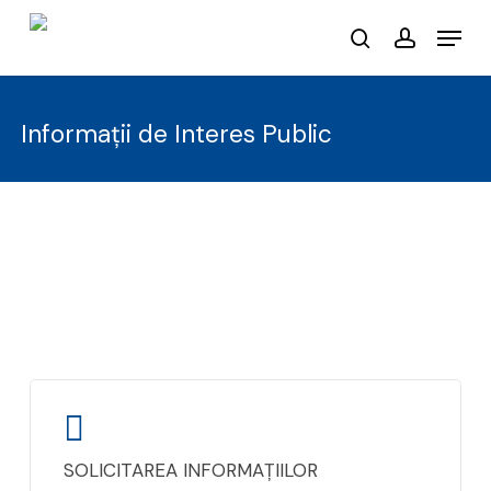
Skip
Menu
to
search
account
main
content
Informații de Interes Public
SOLICITAREA INFORMAȚIILOR