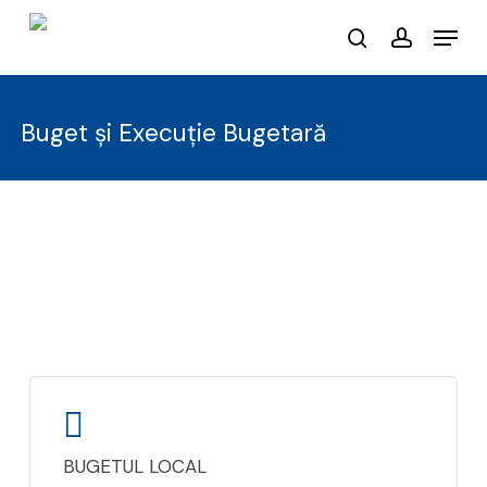
Skip
Menu
to
search
account
main
content
Buget și Execuție Bugetară
BUGETUL LOCAL