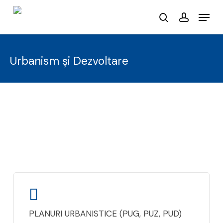
Skip
Menu
to
search
account
main
content
Urbanism și Dezvoltare
PLANURI URBANISTICE (PUG, PUZ, PUD)