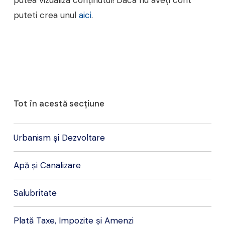
putea vizualiza conținutul! Daca nu aveți cont
puteti crea unul
aici
.
Tot în acestă secțiune
Urbanism și Dezvoltare
Apă și Canalizare
Salubritate
Plată Taxe, Impozite și Amenzi