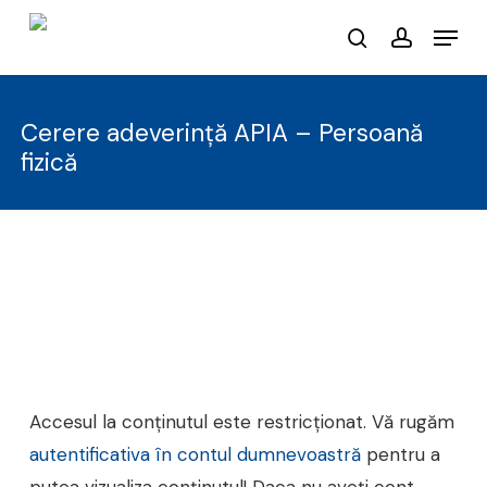
Skip
Menu
to
search
account
main
content
Cerere adeverință APIA – Persoană
fizică
Accesul la conținutul este restricționat. Vă rugăm
autentificativa în contul dumnevoastră
pentru a